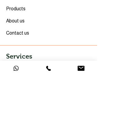
Products
About us
Contact us
Services
Importer of Record (IOR)
Customs Clearance
DGFT Compliance
Logistics & Delivery
Trade Assistance